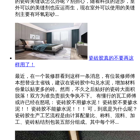
的瓷砖美缝该怎么办呢？别担心，随着科技的进步，室
外可以的美缝剂也应运而生，现在室外可以使用的美缝
剂主要有环氧彩砂...
瓷砖胶真的不要再这
样用了！
最近，在一个装修群看到这样一条消息，有位装修师傅
本想替业主省钱，建议在瓷砖胶中勾兑水泥，增加材料
份量以贴更多的砖。然而，不久之后贴好的瓷砖大面积
脱落！双方为谁负责损失争执不下。 有懂行的瓦工师傅
或许已经在怒吼： 瓷砖胶不用掺水泥！ 瓷砖胶不要掺水
泥！！ 瓷砖胶不能掺水泥！！！ 可，到底是为什么呢？
瓷砖胶生产工艺流程是由计算配量比、称料、混料、加
工、瓷砖粘结剂包装五部分组成。其中每个环...