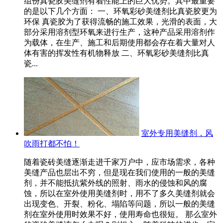
组份真瓷胶美缝剂有着性能上的巨大优势。其中最重要
的是以下几个方面： 一、环氧彩砂美缝剂比真瓷胶更为
环保 真瓷胶为了获得流畅的施工效果，光滑的表面，大
部分采用溶剂型环氧来进行生产，这种产品采用溶剂作
为载体，在生产、施工和后期使用都会存在着大量对人
体有害的挥发性有机物释放 二、环氧彩砂美缝剂比真
瓷...
室外专用美缝剂，风
吹雨打都不怕！
随着瓷砖美缝逐渐走进千家万户中，应市场需求，各种
美缝产品也层出不穷，但是现在我们使用的一般的美缝
剂，并不能抵抗紫外线的照射、雨水的侵蚀和风的腐
蚀，所以在室外使用美缝剂时，用不了多久美缝剂就会
出现变色、开裂、粉化、塌陷等问题，所以一般的美缝
剂在室外使用时效果不好，使用寿命也很短。 那么室外