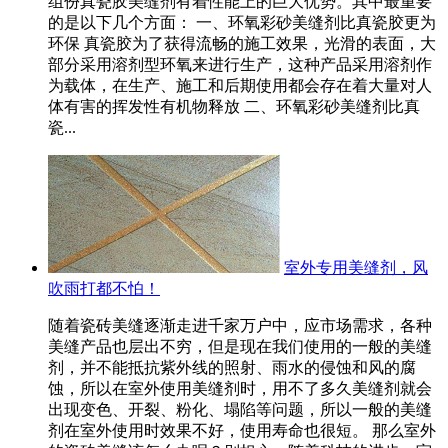
组份真瓷胶美缝剂有着性能上的巨大优势。其中最重要
的是以下几个方面： 一、环氧彩砂美缝剂比真瓷胶更为
环保 真瓷胶为了获得流畅的施工效果，光滑的表面，大
部分采用溶剂型环氧来进行生产，这种产品采用溶剂作
为载体，在生产、施工和后期使用都会存在着大量对人
体有害的挥发性有机物释放 二、环氧彩砂美缝剂比真
瓷...
室外专用美缝剂，风
吹雨打都不怕！
随着瓷砖美缝逐渐走进千家万户中，应市场需求，各种
美缝产品也层出不穷，但是现在我们使用的一般的美缝
剂，并不能抵抗紫外线的照射、雨水的侵蚀和风的腐
蚀，所以在室外使用美缝剂时，用不了多久美缝剂就会
出现变色、开裂、粉化、塌陷等问题，所以一般的美缝
剂在室外使用时效果不好，使用寿命也很短。 那么室外