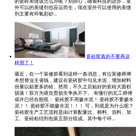
的瓷砖美缝该怎么办呢？别担心，随着科技的进步，室
外可以的美缝剂也应运而生，现在室外可以使用的美缝
剂主要有环氧彩砂...
瓷砖胶真的不要再这
样用了！
最近，在一个装修群看到这样一条消息，有位装修师傅
本想替业主省钱，建议在瓷砖胶中勾兑水泥，增加材料
份量以贴更多的砖。然而，不久之后贴好的瓷砖大面积
脱落！双方为谁负责损失争执不下。 有懂行的瓦工师傅
或许已经在怒吼： 瓷砖胶不用掺水泥！ 瓷砖胶不要掺水
泥！！ 瓷砖胶不能掺水泥！！！ 可，到底是为什么呢？
瓷砖胶生产工艺流程是由计算配量比、称料、混料、加
工、瓷砖粘结剂包装五部分组成。其中每个环...